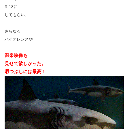
R-18に
してもらい、
さらなる
バイオレンスや
温泉映像も
見せて欲しかった。
暇つぶしには最高！