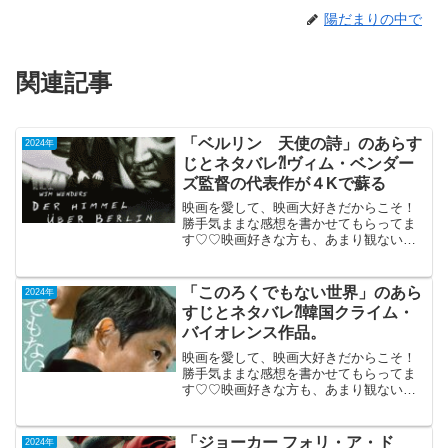
陽だまりの中で
関連記事
「ベルリン 天使の詩」のあらす
2024年
じとネタバレ⁈ヴィム・ベンダー
ズ監督の代表作が４Kで蘇る
映画を愛して、映画大好きだからこそ！
勝手気ままな感想を書かせてもらってま
す♡♡映画好きな方も、あまり観ない方
もご参考までに(*´∀｀*)「ベルリン 天使
の詩」（午前10時の映画祭）西独・仏合
作（４K版）1987年制作2021年11月5日公
「このろくでもない世界」のあら
2024年
開...
すじとネタバレ⁈韓国クライム・
バイオレンス作品。
映画を愛して、映画大好きだからこそ！
勝手気ままな感想を書かせてもらってま
す♡♡映画好きな方も、あまり観ない方
もご参考までに(*´∀｀*)「このろくでもな
い世界」 （韓国）R-152024年7月26
日公開(123分)とある地方の韓国お得意
「ジョーカー フォリ・ア・ド
2024年