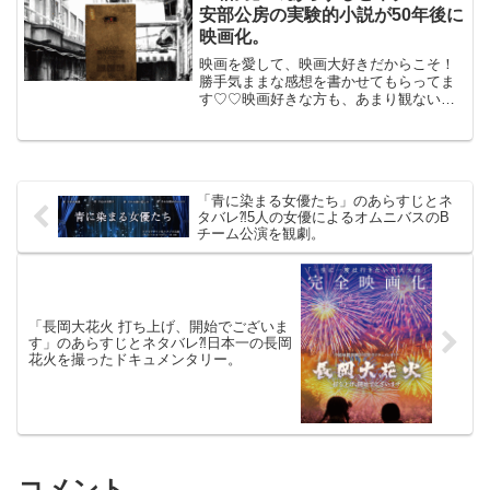
郎...
安部公房の実験的小説が50年後に
映画化。
映画を愛して、映画大好きだからこそ！
勝手気ままな感想を書かせてもらってま
す♡♡映画好きな方も、あまり観ない方
もご参考までに(*´∀｀*)「箱男」
（PG-12）2024年8月23日公開（120分）
安部公房の実験的小説が50年後に映画
化。ダ...
「青に染まる女優たち」のあらすじとネ
タバレ⁈5人の女優によるオムニバスのB
チーム公演を観劇。
「長岡大花火 打ち上げ、開始でございま
す」のあらすじとネタバレ⁈日本一の長岡
花火を撮ったドキュメンタリー。
コメント