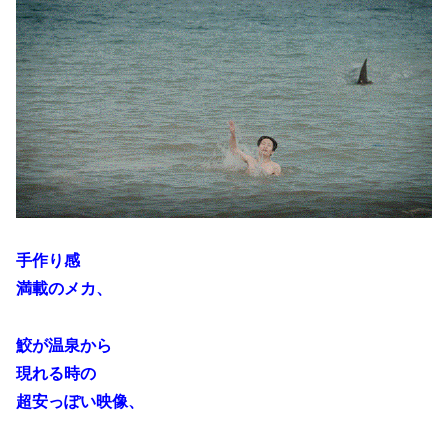
手作り感
満載のメカ、
鮫が温泉から
現れる時の
超安っぽい映像、