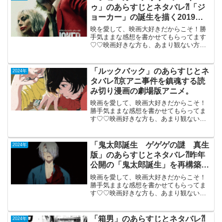
の...
ゥ」のあらすじとネタバレ⁈「ジ
ョーカー」の誕生を描く2019年
の傑作の続編。
映を愛して、映画大好きだからこそ！勝
手気ままな感想を書かせてもらってます
♡♡映画好きな方も、あまり観ない方も
画ご参考までに(*´∀｀*)「ジョーカーフォ
リ・ア・ドゥ」2024年10月11日公開
（138分）「ジョーカー」の誕生を描く
「ルックバック」のあらすじとネ
2024年
2019年...
タバレ⁈京アニ事件を鎮魂する読
み切り漫画の劇場版アニメ。
映画を愛して、映画大好きだからこそ！
勝手気ままな感想を書かせてもらってま
す♡♡映画好きな方も、あまり観ない方
もご参考までに(*´∀｀*)「ルックバック」
2024年6月28日公開（58分）京アニ事件
を鎮魂する読み切り漫画の劇場版アニ
「鬼太郎誕生 ゲゲゲの謎 真生
2024年
メ。山形県...
版」のあらすじとネタバレ⁈昨年
公開の「鬼太郎誕生」を再構築し
た大人向けホラー。
映画を愛して、映画大好きだからこそ！
勝手気ままな感想を書かせてもらってま
す♡♡映画好きな方も、あまり観ない方
も画ご参考までに(*´∀｀*)「鬼太郎誕生ゲ
ゲゲの謎真生版」 （R-15）2024年
10月4日公開（105分）昨年公開の「鬼太
「箱男」のあらすじとネタバレ⁈
2024年