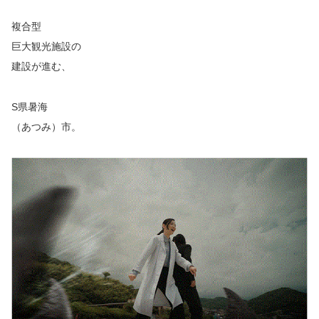
複合型
巨大観光施設の
建設が進む、
S県暑海
（あつみ）市。