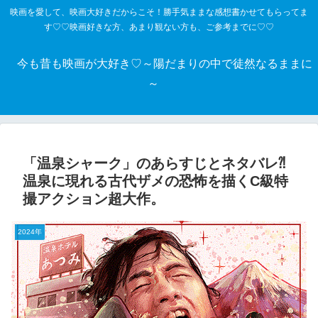
映画を愛して、映画大好きだからこそ！勝手気ままな感想書かせてもらってま
す♡♡映画好きな方、あまり観ない方も、ご参考までに♡♡
今も昔も映画が大好き♡～陽だまりの中で徒然なるままに
～
「温泉シャーク」のあらすじとネタバレ⁈
温泉に現れる古代ザメの恐怖を描くC級特
撮アクション超大作。
2024年