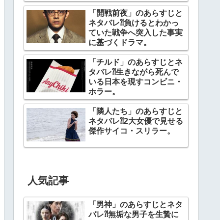
幕。
「開戦前夜」のあらすじと
ネタバレ⁈負けるとわかっ
ていた戦争へ突入した事実
に基づくドラマ。
「チルド」のあらすじとネ
タバレ⁈生きながら死んで
いる日本を現すコンビニ・
ホラー。
「隣人たち」のあらすじと
ネタバレ⁈2大女優で見せる
傑作サイコ・スリラー。
人気記事
「男神」のあらすじとネタ
バレ⁈無垢な男子を生贄に