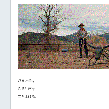
収益改善を
図る
計画を
立ち上げる。