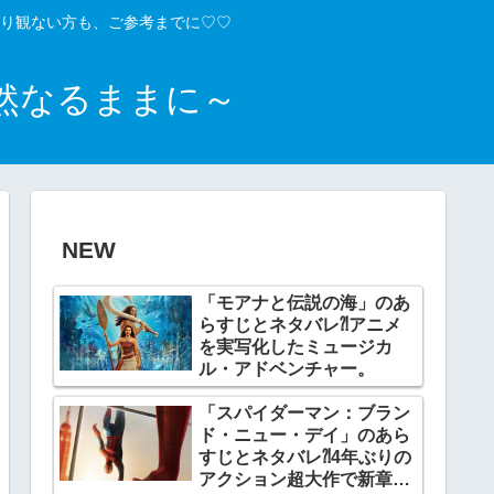
り観ない方も、ご参考までに♡♡
然なるままに～
NEW
「モアナと伝説の海」のあ
らすじとネタバレ⁈アニメ
を実写化したミュージカ
ル・アドベンチャー。
「スパイダーマン：ブラン
ド・ニュー・デイ」のあら
すじとネタバレ⁈4年ぶりの
アクション超大作で新章開