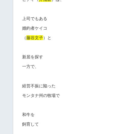
上司でもある
婚約者ケイコ
（
藤谷文子
）と
新居を探す
一方で、
経営不振に陥った
モンタナ州の牧場で
和牛を
飼育して