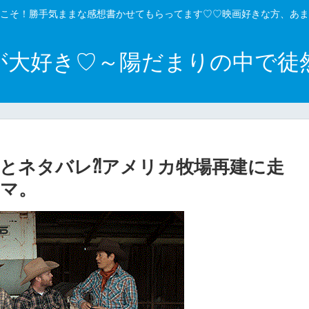
こそ！勝手気ままな感想書かせてもらってます♡♡映画好きな方、あま
が大好き♡～陽だまりの中で徒
とネタバレ⁈アメリカ牧場再建に走
マ。