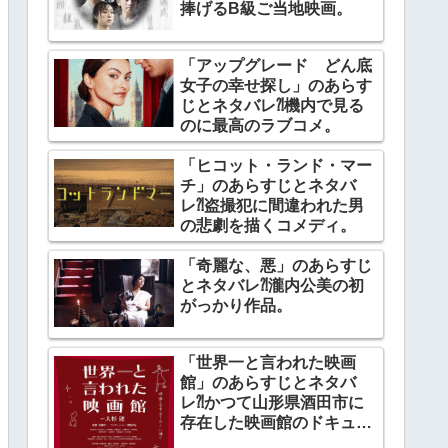
捧げるB級ご当地映画。
「アップグレード どん底
女子の幸せ探し」のあらす
じとネタバレ⁈機内で見る
のに最高のラブコメ。
「ヒコット・ランド・マー
チ」のあらすじとネタバ
レ⁈盗撮犯に間違われた男
の悲劇を描くコメディ。
「奇麗な、悪」のあらすじ
とネタバレ⁈瀧内公美の初
がっかり作品。
「世界一と言われた映画
館」のあらすじとネタバ
レ⁈かつて山形県酒田市に
存在した映画館のドキュメ
ンタリー。