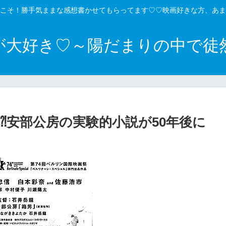
こそ！勝手気ままな感想書かせてもらってます♡♡映画好きな方、あま
が大好き♡～陽だまりの中で徒
⁈安部公房の実験的小説が50年後に