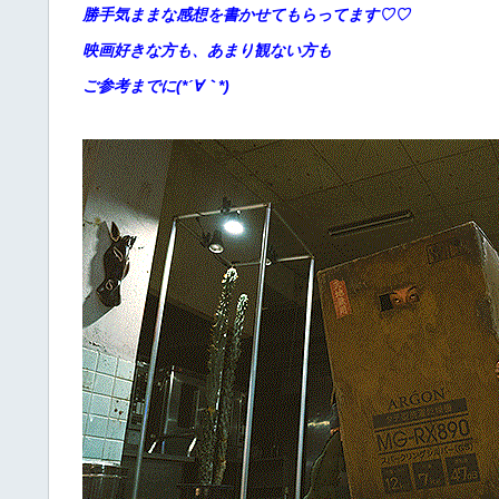
勝手
気ままな感想を書かせてもらってます♡♡
映画好きな方も、あまり観ない方も
ご参考までに(*´∀｀*)