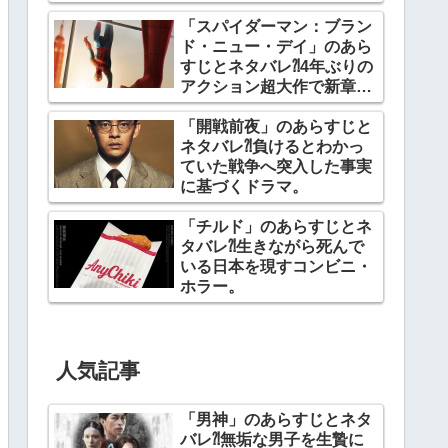
「スパイダーマン：ブラン
ド・ニュー・デイ」のあら
すじとネタバレ⁈4年ぶりの
アクション超大作で新章開
幕。
「開戦前夜」のあらすじと
ネタバレ⁈負けるとわかっ
ていた戦争へ突入した事実
に基づくドラマ。
「チルド」のあらすじとネ
タバレ⁈生きながら死んで
いる日本を現すコンビニ・
ホラー。
人気記事
「男神」のあらすじとネタ
バレ⁈無垢な男子を生贄に