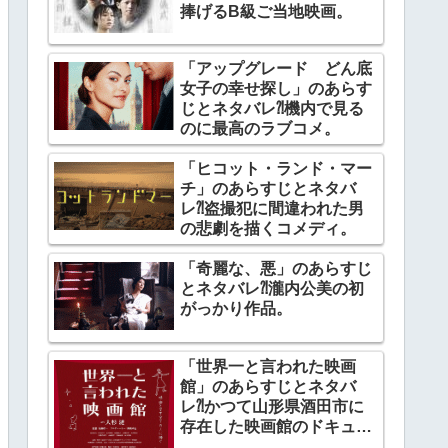
捧げるB級ご当地映画。
「アップグレード どん底
女子の幸せ探し」のあらす
じとネタバレ⁈機内で見る
のに最高のラブコメ。
「ヒコット・ランド・マー
チ」のあらすじとネタバ
レ⁈盗撮犯に間違われた男
の悲劇を描くコメディ。
「奇麗な、悪」のあらすじ
とネタバレ⁈瀧内公美の初
がっかり作品。
「世界一と言われた映画
館」のあらすじとネタバ
レ⁈かつて山形県酒田市に
存在した映画館のドキュメ
ンタリー。