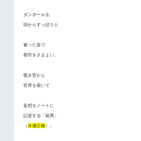
ダンボールを
頭からすっぽりと
被った姿で
都市をさまよい、
覗き窓から
世界を覗いて
妄想をノートに
記述する「箱男」
（
永瀬正敏
）。