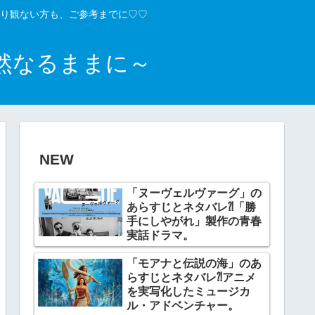
り観ない方も、ご参考までに♡♡
然なるままに～
NEW
「ヌーヴェルヴァーグ」の
あらすじとネタバレ⁈「勝
手にしやがれ」製作の青春
実話ドラマ。
「モアナと伝説の海」のあ
らすじとネタバレ⁈アニメ
を実写化したミュージカ
ル・アドベンチャー。