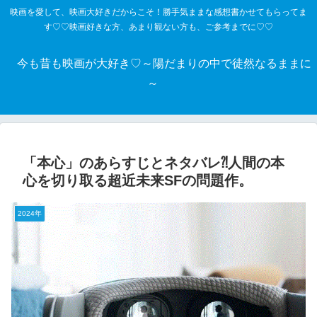
映画を愛して、映画大好きだからこそ！勝手気ままな感想書かせてもらってま
す♡♡映画好きな方、あまり観ない方も、ご参考までに♡♡
今も昔も映画が大好き♡～陽だまりの中で徒然なるままに
～
「本心」のあらすじとネタバレ⁈人間の本
心を切り取る超近未来SFの問題作。
2024年