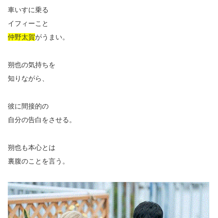
車いすに乗る
イフィーこと
仲野太賀
がうまい。
朔也の気持ちを
知りながら、
彼に間接的の
自分の告白をさせる。
朔也も本心とは
裏腹のことを言う。