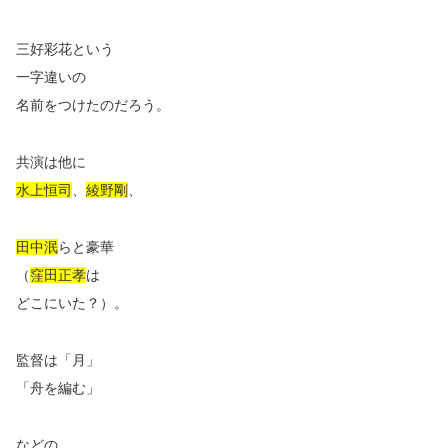
三好彩花という
一字違いの
名前をつけたのだろう。
共演は他に
水上恒司
、
綾野剛
、
田中泯
らと豪華
（
窪田正孝
は
どこにいた？）。
監督は「月」
「舟を編む」
などの