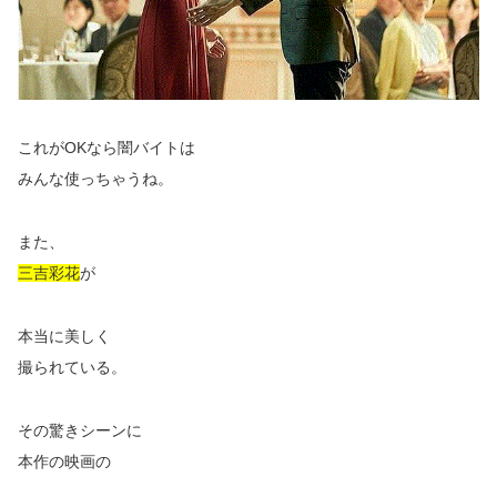
これがOKなら
闇バイトは
みんな使っちゃうね。
また、
三吉彩花
が
本当に美しく
撮られている。
その驚きシーンに
本作の映画の