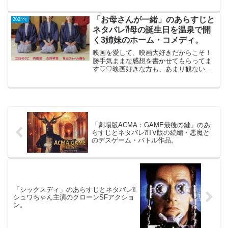
もご参考までに(*´∀｀*)「アクアマン 失
われた王国」2024年1月12日公開（124
分）海洋アクション・アドヴェンチャー
「お母さんが一緒」のあらすじと
2024年
大作「ア...
ネタバレ⁈母の誕生日を温泉で開
く3姉妹のホーム・コメディ。
映画を愛して、映画大好きだからこそ！
勝手気ままな感想を書かせてもらってま
す♡♡映画好きな方も、あまり観ない方
もご参考までに(*´∀｀*)「お母さんが一
緒」2024年7月12日公開（106分）母の誕
生日を温泉で開く3姉妹のホーム・コメデ
ィ。親...
「劇場版ACMA：GAME最後の鍵」のあ
らすじとネタバレ⁈TV版の続編・悪魔と
のデスゲーム・バトル作品。
「シックスディ」のあらすじとネタバレ⁈
シュワちゃん主演のクローンSFアクショ
ン。