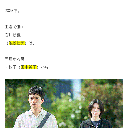
2025年
。
工場で働く
石川朔也
（
池松壮亮
）は、
同居する母
・秋子（
田中裕子
）から