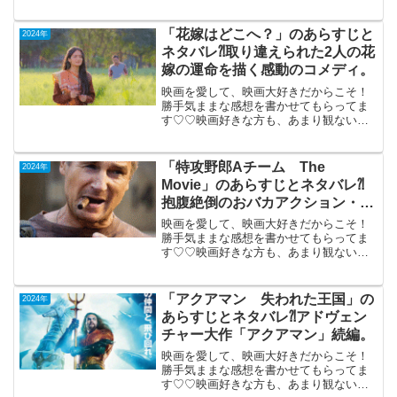
もご参考までに(*´∀｀*) 「ラブリセット
30日後、離婚します」（韓国）2024年3
月29日公開（119分）離婚する夫婦が事故
「花嫁はどこへ？」のあらすじと
2024年
で...
ネタバレ⁈取り違えられた2人の花
嫁の運命を描く感動のコメディ。
映画を愛して、映画大好きだからこそ！
勝手気ままな感想を書かせてもらってま
す♡♡映画好きな方も、あまり観ない方
も画ご参考までに(*´∀｀*)「花嫁はどこ
へ？」 （インド）2024年10月4日公
開（124分）取り違えられた2人の花嫁の
「特攻野郎Aチーム The
2024年
運命を描...
Movie」のあらすじとネタバレ⁈
抱腹絶倒のおバカアクション・コ
メディ。
映画を愛して、映画大好きだからこそ！
勝手気ままな感想を書かせてもらってま
す♡♡映画好きな方も、あまり観ない方
もご参考までに(*´∀｀*)「特攻野郎Aチー
ムThe Movie」TV鑑賞（日本語吹き替え
版）2010年8月20日公開（118分）抱...
「アクアマン 失われた王国」の
2024年
あらすじとネタバレ⁈アドヴェン
チャー大作「アクアマン」続編。
映画を愛して、映画大好きだからこそ！
勝手気ままな感想を書かせてもらってま
す♡♡映画好きな方も、あまり観ない方