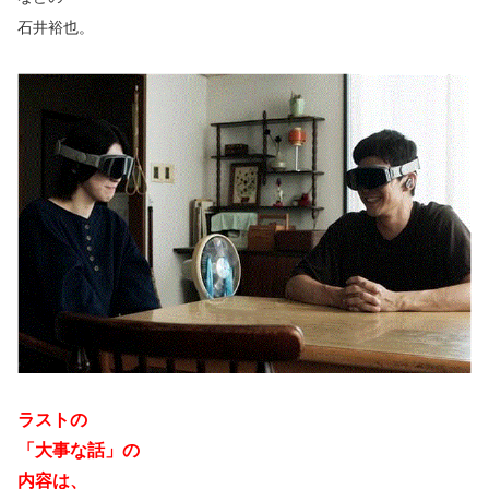
石井裕也。
ラストの
「大事な話」の
内容は、