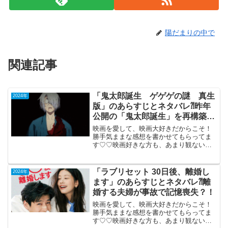
陽だまりの中で
関連記事
「鬼太郎誕生 ゲゲゲの謎 真生
2024年
版」のあらすじとネタバレ⁈昨年
公開の「鬼太郎誕生」を再構築し
た大人向けホラー。
映画を愛して、映画大好きだからこそ！
勝手気ままな感想を書かせてもらってま
す♡♡映画好きな方も、あまり観ない方
も画ご参考までに(*´∀｀*)「鬼太郎誕生ゲ
ゲゲの謎真生版」 （R-15）2024年
10月4日公開（105分）昨年公開の「鬼太
「ラブリセット 30日後、離婚し
2024年
郎...
ます」のあらすじとネタバレ⁈離
婚する夫婦が事故で記憶喪失？！
映画を愛して、映画大好きだからこそ！
勝手気ままな感想を書かせてもらってま
す♡♡映画好きな方も、あまり観ない方