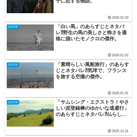
子に恋する物語。
2026.01.03
「白い馬」のあらすじとネタバ
2025年
レ⁈野生の馬の美しさと怖さを適
格に描いたモノクロの傑作。
2026.01.02
「素晴らしい風船旅行」のあらす
2025年
じとネタバレ⁈気球で、フランス
を旅する空撮の傑作。
2026.01.01
「サムシング・エクストラ！やさ
2025年
しい泥登録棒のゆかいな逃避行」
のあらすじとネタバレ⁈仏らしい
コメディ。
2025.12.31