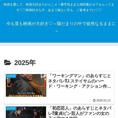
映画を愛して、映画大好きだからこそ！勝手気ままな感想書かせてもらってま
す♡♡映画好きな方、あまり観ない方も、ご参考までに♡♡
今も昔も映画が大好き♡～陽だまりの中で徒然なるままに
～
2025年
「ワーキングマン」のあらすじと
2025年
ネタバレ⁈J.ステイサムのハー
ド・ワーキング・アクション作
品。
2026.01.11
「初恋芸人」のあらすじとネタバ
2025年
レ⁈童貞ピン芸人がファンの女の