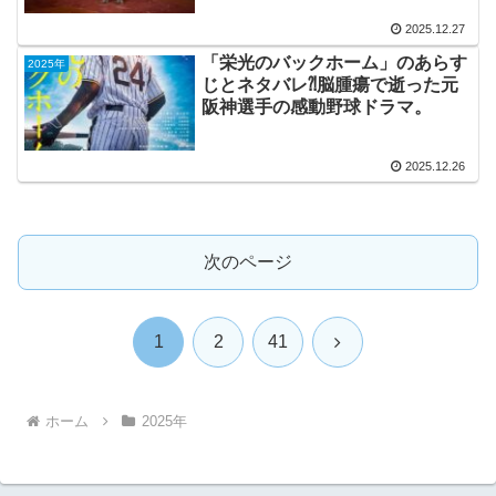
2025.12.27
「栄光のバックホーム」のあらす
2025年
じとネタバレ⁈脳腫瘍で逝った元
阪神選手の感動野球ドラマ。
2025.12.26
次のページ
次
1
2
41
へ
ホーム
2025年