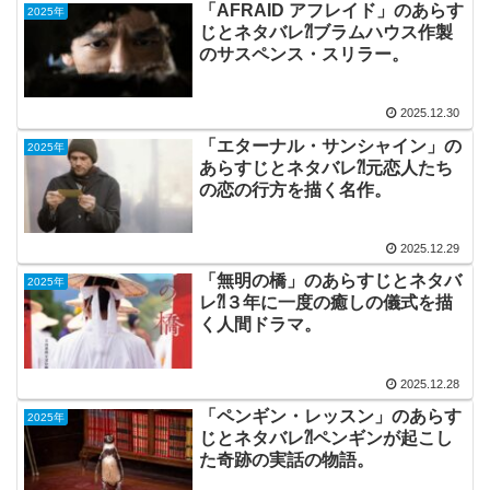
「AFRAID アフレイド」のあらす
2025年
じとネタバレ⁈ブラムハウス作製
のサスペンス・スリラー。
2025.12.30
「エターナル・サンシャイン」の
2025年
あらすじとネタバレ⁈元恋人たち
の恋の行方を描く名作。
2025.12.29
「無明の橋」のあらすじとネタバ
2025年
レ⁈３年に一度の癒しの儀式を描
く人間ドラマ。
2025.12.28
「ペンギン・レッスン」のあらす
2025年
じとネタバレ⁈ペンギンが起こし
た奇跡の実話の物語。