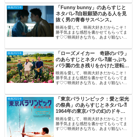
ドジュラシックパーク」（TV鑑賞）1997
年7月12日公開（129分）大ヒット作「ジ
「Funny bunny」のあらすじと
映画2021年
ュラ...
ネタバレ⁈自殺願望のある人を見
抜く男の青春サスペンス。
映画を愛して、映画大好きだからこそ！
勝手気ままな感想を書かせてもらってま
す♡♡映画好きな方も、あまり観ない方
もご参考までに(*´∀｀*)「Funny bunny」
2021年4月29日公開（103分）自殺願望の
ある人を見抜く男の青春サスペンス...
「ローズメイカー 奇跡のバラ」
映画2021年
のあらすじとネタバレ⁈崖っぷち
バラ園の生き残りをかけた逆転ド
ラマ。
映画を愛して、映画大好きだからこそ！
勝手気ままな感想を書かせてもらってま
す♡♡映画好きな方も、あまり観ない方
もご参考までに(*´∀｀*)「ローズメイカー
奇跡のバラ」（フランス）2021年5月28
日公開（96分）倒産崖っぷちのバラ園の
「東京パラリンピック：愛と栄光
映画2021年
生き残り...
の祭典」のあらすじとネタバレ⁈
1964年の東京パラの幻のドキュ
メンタリー。
映画を愛して、映画大好きだからこそ！
勝手気ままな感想を書かせてもらってま
す♡♡映画好きな方も、あまり観ない方
もご参考までに(*´∀｀*)「東京パラリンピ