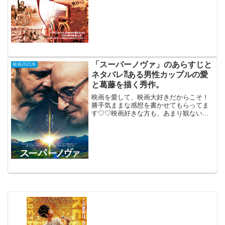
ック 愛と栄光の祭典」1965年
制作 ダイジェスト版 2020年1月17日公
開（...
「スーパーノヴァ」のあらすじと
映画2021年
ネタバレ⁈ある男性カップルの愛
と葛藤を描く秀作。
映画を愛して、映画大好きだからこそ！
勝手気ままな感想を書かせてもらってま
す♡♡映画好きな方も、あまり観ない方
もご参考までに(*´∀｀*)「スーパーノヴ
ァ」（英国）2021年7月1日公開（95分）
ある男性カップルの愛と葛藤を描く秀
作。20年来...