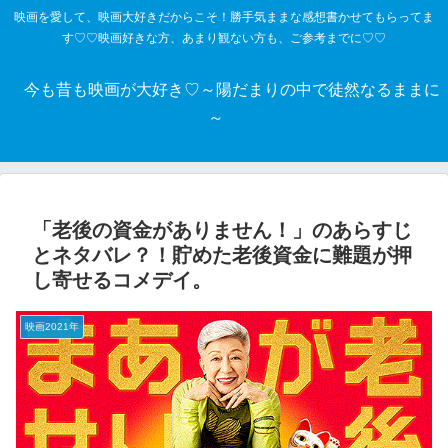
映画を愛して、映画大好きだからこそ！勝手気ままな感想書かせてもらってま
す♡♡映画好きな方、あまり観ない方も、ご参考までに♡♡
今も昔も映画が大好き♡～陽だまりの中で徒然なるままに
～
「老後の資金がありません！」のあらすじ
とネタバレ？！貯めた老後資金に難題が押
し寄せるコメデイ。
映画2021年