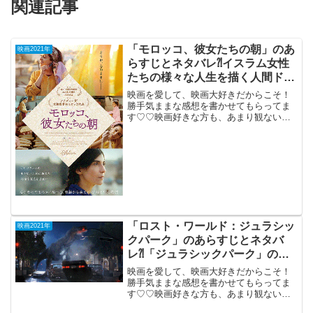
関連記事
「モロッコ、彼女たちの朝」のあ
映画2021年
らすじとネタバレ⁈イスラム女性
たちの様々な人生を描く人間ドラ
マ。
映画を愛して、映画大好きだからこそ！
勝手気ままな感想を書かせてもらってま
す♡♡映画好きな方も、あまり観ない方
もご参考までに(*´∀｀*)「モロッコ、彼女
たちの朝」（モロッコ、仏、ベルギー合
作）2021年8月13日公開（101分）イスラ
ム女性...
「ロスト・ワールド：ジュラシッ
映画2021年
クパーク」のあらすじとネタバ
レ⁈「ジュラシックパーク」の続
編恐竜パニック。
映画を愛して、映画大好きだからこそ！
勝手気ままな感想を書かせてもらってま
す♡♡映画好きな方も、あまり観ない方
もご参考までに(*´∀｀*)「ロスト・ワール