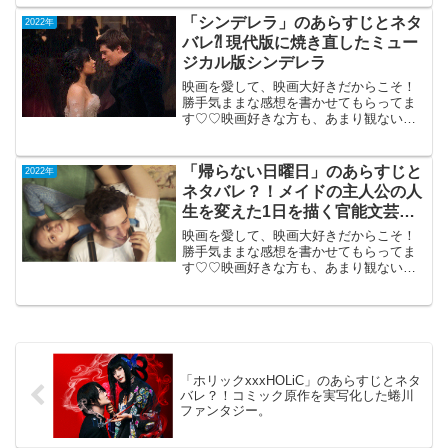
「シンデレラ」のあらすじとネタ
2022年
バレ⁈ 現代版に焼き直したミュー
ジカル版シンデレラ
映画を愛して、映画大好きだからこそ！
勝手気ままな感想を書かせてもらってま
す♡♡映画好きな方も、あまり観ない方
もご参考までに(*´∀｀*)「シンデレラ」
2021年9月3日アメリカ公開機内鑑賞現代
版に焼き直したミュージカル版シンデレ
「帰らない日曜日」のあらすじと
2022年
ラ。昔、ある...
ネタバレ？！メイドの主人公の人
生を変えた1日を描く官能文芸作
品。
映画を愛して、映画大好きだからこそ！
勝手気ままな感想を書かせてもらってま
す♡♡映画好きな方も、あまり観ない方
もご参考までに(*´∀｀*)「帰らない日曜
日」（英国）R-152022年5月27日公開
（104分）メイドの主人公の人生を変えた
1日を...
「ホリックxxxHOLiC」のあらすじとネタ
バレ？！コミック原作を実写化した蜷川
ファンタジー。