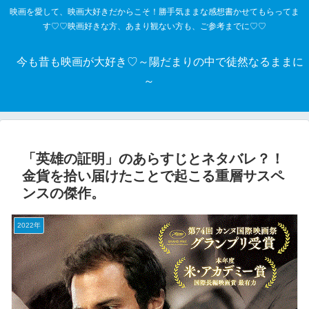
映画を愛して、映画大好きだからこそ！勝手気ままな感想書かせてもらってま
す♡♡映画好きな方、あまり観ない方も、ご参考までに♡♡
今も昔も映画が大好き♡～陽だまりの中で徒然なるままに
～
「英雄の証明」のあらすじとネタバレ？！
金貨を拾い届けたことで起こる重層サスペ
ンスの傑作。
2022年