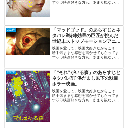
す♡♡映画好きな方も、あまり観ない方
もご参考までに(*´∀｀*)「あのこと」
（仏）R-152022年12月2日公開（100分）
望まぬ妊娠をした女性の壮絶で衝撃の解
決策と...
「マッドゴッド」のあらすじとネ
2022年
タバレ⁈特殊効果の巨匠が挑んだ
世紀末ストップモーションアニ
メ。
映画を愛して、映画大好きだからこそ！
勝手気ままな感想を書かせてもらってま
す♡♡映画好きな方も、あまり観ない方
もご参考までに(*´∀｀*)「マッドゴッド」
（PG-12）2022年12月2日公開（84分）特
殊効果の巨匠が挑んだ世紀末ストップモ
「“それ”がいる森」のあらすじと
2022年
ー...
ネタバレ⁈子供だまし以下の駄目
ホラー映画。
映画を愛して、映画大好きだからこそ！
勝手気ままな感想を書かせてもらってま
す♡♡映画好きな方も、あまり観ない方
もご参考までに(*´∀｀*)「“それ”がいる
森」2022年9月30日公開（107分）子供だ
まし以下の駄目ホラー映画。田舎町で農
業を営...