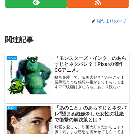
陽だまりの中で
関連記事
「モンスターズ・インク」のあら
2022年
すじとネタバレ？！Pixerの傑作
CGアニメ。
映画を愛して、映画大好きだからこそ！
勝手気ままな感想を書かせてもらってま
す♡♡映画好きな方も、あまり観ない方
もご参考までに(*´∀｀*)「モンスターズ・
インク」TV鑑賞2002年3月2日公開（92
分）モンスターの会社を描く、Pixerの傑
作...
「あのこと」のあらすじとネタバ
2022年
レ⁈望まぬ妊娠をした女性の壮絶
で衝撃の解決策とは？
映画を愛して、映画大好きだからこそ！
勝手気ままな感想を書かせてもらってま