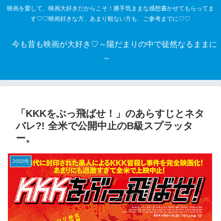
映画を愛して、映画大好きだからこそ！勝手気ままな感想書かせてもらってま
す♡♡映画好きな方、あまり観ない方も、ご参考までに♡♡
今も昔も映画が大好き♡～陽だまりの中で徒然なるままに
～
「KKKをぶっ飛ばせ！」のあらすじとネタ
バレ?! 全米で公開中止のB級スプラッタ
ー。
2022年