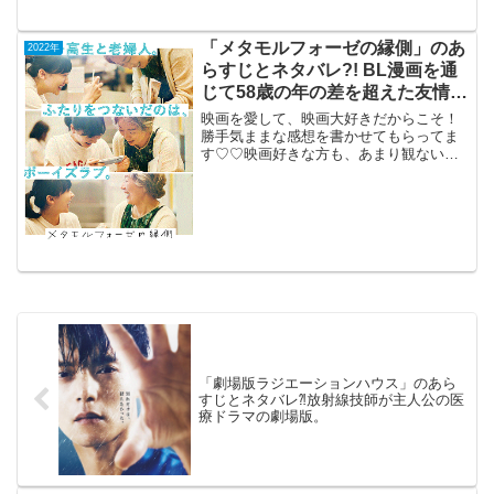
NYC...
「メタモルフォーゼの縁側」のあ
2022年
らすじとネタバレ?! BL漫画を通
じて58歳の年の差を超えた友情を
描く。
映画を愛して、映画大好きだからこそ！
勝手気ままな感想を書かせてもらってま
す♡♡映画好きな方も、あまり観ない方
もご参考までに(*´∀｀*)「メタモルフォー
ゼの縁側」2022年6月17日公開（118分）
BL漫画を通じて 58歳の年の差を 超え
た...
「劇場版ラジエーションハウス」のあら
すじとネタバレ⁈放射線技師が主人公の医
療ドラマの劇場版。