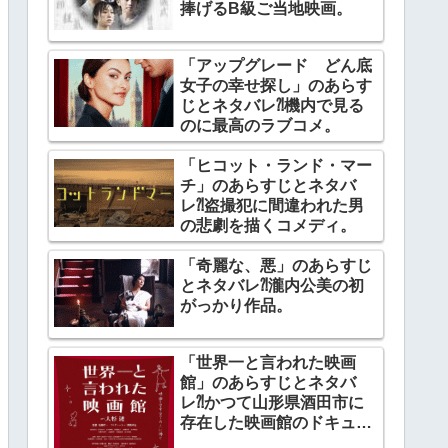
捧げるB級ご当地映画。
「アップグレード どん底
女子の幸せ探し」のあらす
じとネタバレ⁈機内で見る
のに最高のラブコメ。
「ヒコット・ランド・マー
チ」のあらすじとネタバ
レ⁈盗撮犯に間違われた男
の悲劇を描くコメディ。
「奇麗な、悪」のあらすじ
とネタバレ⁈瀧内公美の初
がっかり作品。
「世界一と言われた映画
館」のあらすじとネタバ
レ⁈かつて山形県酒田市に
存在した映画館のドキュメ
ンタリー。