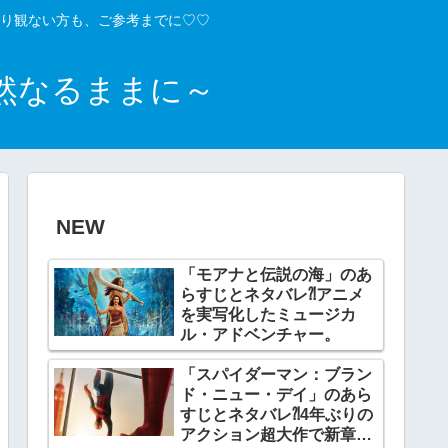
り観ない方も、ご参考までに♡♡
然なるままに～
NEW
「モアナと伝説の海」のあ
らすじとネタバレ⁈アニメ
を実写化したミュージカ
ル・アドベンチャー。
「スパイダーマン：ブラン
ド・ニュー・デイ」のあら
すじとネタバレ⁈4年ぶりの
アクション超大作で新章開