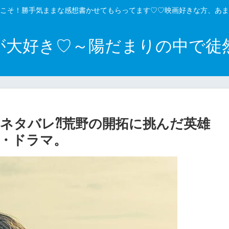
こそ！勝手気ままな感想書かせてもらってます♡♡映画好きな方、あま
が大好き♡～陽だまりの中で徒
ネタバレ⁈荒野の開拓に挑んだ英雄
・ドラマ。