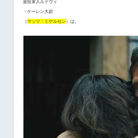
退役軍人ルドヴィ
・ケーレン大尉
（
マッツ・ミケルセン
）は、