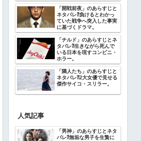
幕。
「開戦前夜」のあらすじと
ネタバレ⁈負けるとわかっ
ていた戦争へ突入した事実
に基づくドラマ。
「チルド」のあらすじとネ
タバレ⁈生きながら死んで
いる日本を現すコンビニ・
ホラー。
「隣人たち」のあらすじと
ネタバレ⁈2大女優で見せる
傑作サイコ・スリラー。
人気記事
「男神」のあらすじとネタ
バレ⁈無垢な男子を生贄に