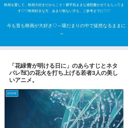
映画を愛して、映画大好きだからこそ！勝手気ままな感想書かせてもらってま
す♡♡映画好きな方、あまり観ない方も、ご参考までに♡♡
今も昔も映画が大好き♡～陽だまりの中で徒然なるままに
～
「花緑青が明ける日に」のあらすじとネタ
バレ⁈幻の花火を打ち上げる若者3人の美し
いアニメ。
2026年