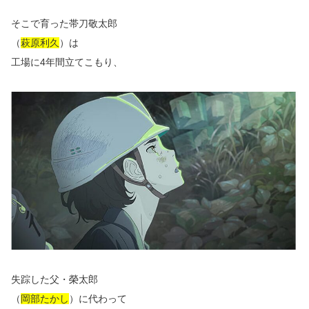
そこで育った帯刀敬太郎
（
萩原利久
）は
工場に4年間立てこもり、
失踪した父・榮太郎
（
岡部たかし
）に代わって