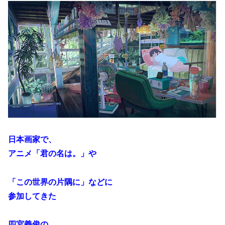
日本画家で、
アニメ「君の名は。」や
「この世界の片隅に」などに
参加してきた
四宮義俊の