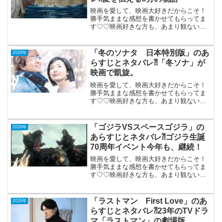
映画を愛して、映画大好きだからこそ！
勝手気ままな感想を書かせてもらってま
す♡♡映画好きな方も、あまり観ない方
もご参考までに(*´∀｀*)「Not Dark
Yet 暗闇はまだずっと向こう」（短編
9分）（機内鑑賞）2022年製作（オースト
「冬のソナタ 日本特別版」のあ
2026年
ラ...
らすじとネタバレ⁈「冬ソナ」が
映画で凱旋。
映画を愛して、映画大好きだからこそ！
勝手気ままな感想を書かせてもらってま
す♡♡映画好きな方も、あまり観ない方
もご参考までに(*´∀｀*)「冬のソナタ日本
特別版」（韓国）（４Kリマスター版）
2026年3月6日公開（128分）韓流ブーム
「ゴジラVSスペースゴジラ」の
2026年
を起こし...
あらすじとネタバレ⁈ゴジラ生誕
70周年イベント今年も、継続！
映画を愛して、映画大好きだからこそ！
勝手気ままな感想を書かせてもらってま
す♡♡映画好きな方も、あまり観ない方
もご参考までに(*´∀｀*)「ゴジラVSスペー
スゴジラ」４K版デジタルリマスター版
1994年12月10日公開（108分）ゴジラ生
「ラストマン First Love」のあ
2026年
誕7...
らすじとネタバレ⁈23年のTVドラ
マ「ラストマン」の劇場版。