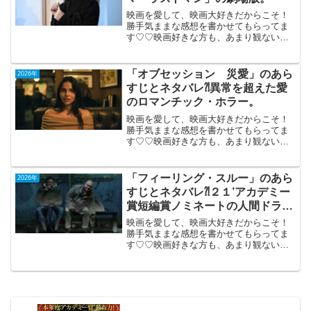
映画を愛して、映画大好きだからこそ！
勝手気ままな感想を書かせてもらってま
す♡♡映画好きな方も、あまり観ない方
もご参考までに(*´∀｀*)「ラストマンFirst
Love」 （機内鑑賞）2025年12月24日
公開（127分）23年の...
「オブセッション 災愛」のあら
2026年
すじとネタバレ⁈異常を超えた愛
のロマンチック・ホラー。
映画を愛して、映画大好きだからこそ！
勝手気ままな感想を書かせてもらってま
す♡♡映画好きな方も、あまり観ない方
もご参考までに(*´∀｀*)「オブセッショ
ン 災愛」（R-15）2026年7月17日公開
（108分）異常を超えた愛のロマンチッ
「フィーリング・スルー」のあら
2026年
ク・ホ...
すじとネタバレ⁈２１’アカデミー
賞短編賞ノミネートの人間ドラ
マ。
映画を愛して、映画大好きだからこそ！
勝手気ままな感想を書かせてもらってま
す♡♡映画好きな方も、あまり観ない方
もご参考までに(*´∀｀*)「フィーリング・
スルー」（短編）18分（機内鑑賞）2019
年製作 18分2021年のアカデミー賞短編
賞ノ...