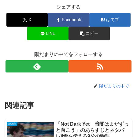
シェアする
X
Facebook
はてブ
LINE
コピー
陽だまりの中でをフォローする
陽だまりの中で
関連記事
「Not Dark Yet 暗闇はまだずっ
2026年
と向こう」のあらすじとネタバ
レ⁈愛を伝える9分の物語