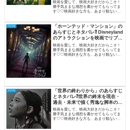
ズ第4弾
映画を愛して、映画大好きだからこそ！
勝手気ままな感想を書かせてもらってま
す♡♡映画好きな方も、あまり観ない方
もご参考までに(*´∀｀*)「モンスターホテ
ル 変身ビームで 大パニッ
ク」 （字幕版）機内鑑賞（...
「ホーンテッド・マンション」の
2023年
あらすじとネタバレ⁈ Disneyland
のアトラクションを映画でリブー
ト。
映画を愛して、映画大好きだからこそ！
勝手気ままな感想を書かせてもらってま
す♡♡映画好きな方も、あまり観ない方
もご参考までに(*´∀｀*)「ホーンテッド・
マンション」（日本語吹き替え版）2023
年9月1日公開（122分）ディズニーランド
のアト...
「世界の終わりから」のあらすじ
2023年
とネタバレ⁈世界の終末を現在・
過去・未来で描く秀逸な脚本の近
未来SF。
映画を愛して、映画大好きだからこそ！
勝手気ままな感想を書かせてもらってま
す♡♡映画好きな方も、あまり観ない方
もご参考までに(*´∀｀*)「世界の終わりか
ら」 （PG-12）2023年4月7日