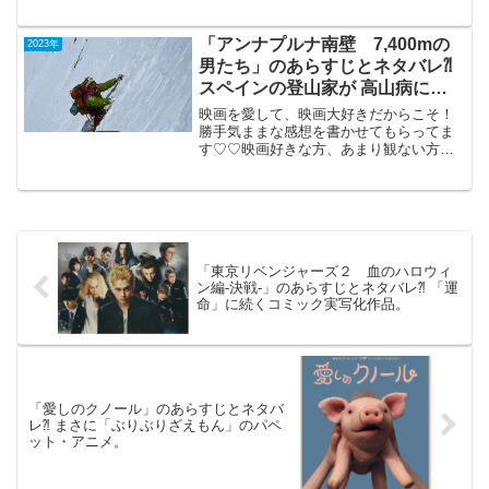
公開（135分）世界の終末を現在・過去・
未...
「アンナプルナ南壁 7,400mの
2023年
男たち」のあらすじとネタバレ⁈
スペインの登山家が 高山病にな
り、 動けなくなる。。。
映画を愛して、映画大好きだからこそ！
勝手気ままな感想を書かせてもらってま
す♡♡映画好きな方、あまり観ない方
も、ご参考までに(*´∀｀*) 「アンナプル
ナ南壁 7,400mの男たち」
（西、ドキュメンタリー）2012年公開ス
ペインの登山...
「東京リベンジャーズ２ 血のハロウィ
ン編‐決戦‐」のあらすじとネタバレ⁈ 「運
命」に続くコミック実写化作品。
「愛しのクノール」のあらすじとネタバ
レ⁈ まさに「ぶりぶりざえもん」のパペ
ット・アニメ。