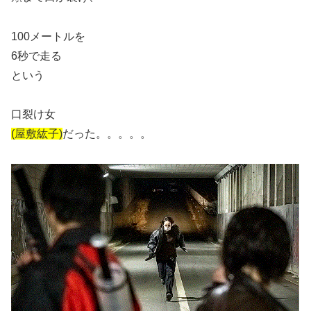
100メートルを
6秒で走る
という
口裂け女
(屋敷紘子)
だった。。。。。