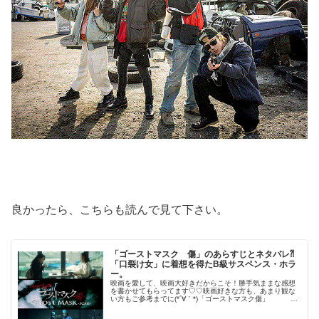
良かったら、こちらも読んで見て下さい。
「ゴーストマスク 傷」のあらすじとネタバレ⁈
「口裂け女」に着想を得たB級サスペンス・ホラ
ー。
映画を愛して、映画大好きだからこそ！勝手気ままな感想
を書かせてもらってます♡♡映画好きな方も、あまり観な
い方もご参考までに(*´∀｀*)「ゴーストマスク傷」
（韓国）2019年9月20日公開（81分）「口裂け女」に着想
を得たB級サスペン...