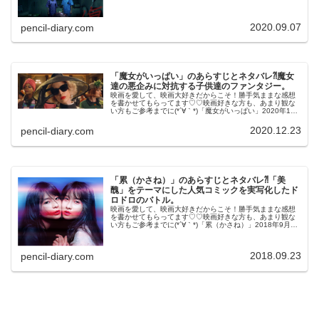
2020.09.07
pencil-diary.com
「魔女がいっぱい」のあらすじとネタバレ⁈魔女
達の悪企みに対抗する子供達のファンタジー。
映画を愛して、映画大好きだからこそ！勝手気ままな感想
を書かせてもらってます♡♡映画好きな方も、あまり観な
い方もご参考までに(*´∀｀*)「魔女がいっぱい」2020年12
月4日公開（104分）魔女達の邪悪な企みに対抗する子供た
ちのファンタジー...
2020.12.23
pencil-diary.com
「累（かさね）」のあらすじとネタバレ⁈「美
醜」をテーマにした人気コミックを実写化したド
ロドロのバトル。
映画を愛して、映画大好きだからこそ！勝手気ままな感想
を書かせてもらってます♡♡映画好きな方も、あまり観な
い方もご参考までに(*´∀｀*)「累（かさね）」2018年9月7
日公開（112分）「美醜」をテーマにした人気コミックを
実写化したドロドロ...
2018.09.23
pencil-diary.com