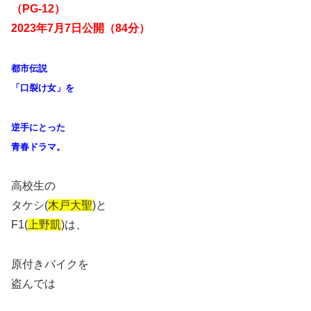
（PG-12）
2023年7月7日公開（84分）
都市伝説
「口裂け女」を
逆手にとった
青春ドラマ。
高校生の
タケシ(
木戸大聖
)と
F1(
上野凱
)は、
原付きバイクを
盗んでは