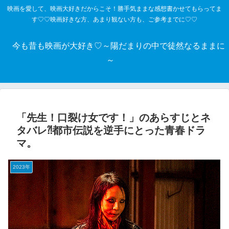
映画を愛して、映画大好きだからこそ！勝手気ままな感想書かせてもらってま
す♡♡映画好きな方、あまり観ない方も、ご参考までに♡♡
今も昔も映画が大好き♡～陽だまりの中で徒然なるままに
～
「先生！口裂け女です！」のあらすじとネ
タバレ⁈都市伝説を逆手にとった青春ドラ
マ。
2023年