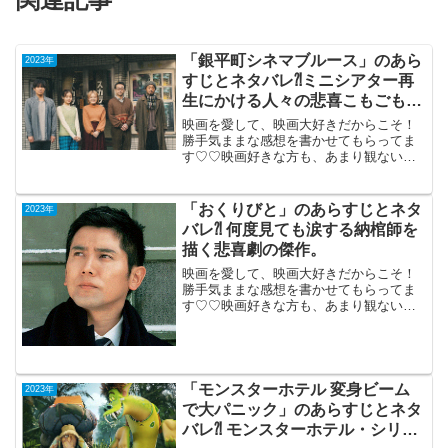
「銀平町シネマブルース」のあら
2023年
すじとネタバレ⁈ミニシアター再
生にかける人々の悲喜こもごもの
ドラマ。
映画を愛して、映画大好きだからこそ！
勝手気ままな感想を書かせてもらってま
す♡♡映画好きな方も、あまり観ない方
もご参考までに(*´∀｀*)「銀平町シネマブ
ルース」2023年2月10日公開（99分）ミ
ニシアター再生にかける人々の悲喜こも
「おくりびと」のあらすじとネタ
2023年
ごものド...
バレ⁈ 何度見ても涙する納棺師を
描く悲喜劇の傑作。
映画を愛して、映画大好きだからこそ！
勝手気ままな感想を書かせてもらってま
す♡♡映画好きな方も、あまり観ない方
もご参考までに(*´∀｀*)「おくりび
と」 機内鑑賞2008年9月13日公
開（130分）何度見ても涙する納棺師を描
く悲喜劇の傑...
「モンスターホテル 変身ビーム
2023年
で大パニック」のあらすじとネタ
バレ⁈ モンスターホテル・シリー