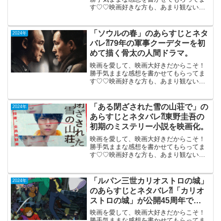
す♡♡映画好きな方も、あまり観ない方
もご参考までに(*´∀｀*) 「コール・ジェー
ン‐女性たちの秘密の電話」2024年3月22
日公開(121分)妊娠中絶の権利獲得まで
「ソウルの春」のあらすじとネタ
2024年
の...
バレ⁈79年の軍事クーデターを初
めて描く骨太の人間ドラマ。
映画を愛して、映画大好きだからこそ！
勝手気ままな感想を書かせてもらってま
す♡♡映画好きな方も、あまり観ない方
もご参考までに(*´∀｀*)「ソウルの
春」 （韓国）2024年8月23日公
開（142分）79年の軍事クーデターを初め
「ある閉ざされた雪の山荘で」の
2024年
て描く骨太...
あらすじとネタバレ⁈東野圭吾の
初期のミステリー小説を映画化。
映画を愛して、映画大好きだからこそ！
勝手気ままな感想を書かせてもらってま
す♡♡映画好きな方も、あまり観ない方
もご参考までに(*´∀｀*)「ある閉ざされた
雪の山荘で」2024年1月12日公開（109
分）東野圭吾の初期のミステリー小説を
「ルパン三世カリオストロの城」
2024年
映画化。...
のあらすじとネタバレ⁈「カリオ
ストロの城」が公開45周年で
IMAX公開！
映画を愛して、映画大好きだからこそ！
勝手気ままな感想を書かせてもらってま