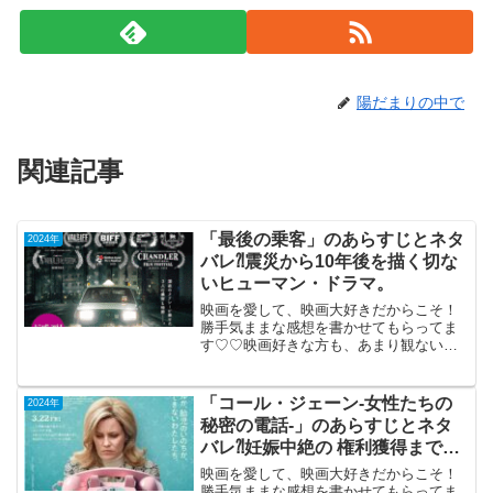
陽だまりの中で
関連記事
「最後の乗客」のあらすじとネタ
2024年
バレ⁈震災から10年後を描く切な
いヒューマン・ドラマ。
映画を愛して、映画大好きだからこそ！
勝手気ままな感想を書かせてもらってま
す♡♡映画好きな方も、あまり観ない方
も画ご参考までに(*´∀｀*)「最後の乗客」
2024年10月11日公開（55分）震災から10
年後を描く切ないヒューマン・ドラマ。
「コール・ジェーン‐女性たちの
2024年
宮城...
秘密の電話‐」のあらすじとネタ
バレ⁈妊娠中絶の 権利獲得までの
社会派ドラマ。
映画を愛して、映画大好きだからこそ！
勝手気ままな感想を書かせてもらってま