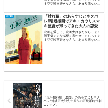
す♡♡映画好きな方も、あまり観ない方
も画ご参考までに(*´∀｀*)「ルパン三世カ
リオストロの城」 （IMAX）2024年
11月29日公開（100分）「カリオストロ
「枯れ葉」のあらすじとネタバ
2024年
の...
レ⁈引退撤回でアキ・カウリスマ
キ監督が帰ってきた大人の恋愛ド
ラマ。
映画を愛して、映画大好きだからこそ！
勝手気ままな感想を書かせてもらってま
す♡♡映画好きな方も、あまり観ない方
もご参考までに(*´∀｀*)「枯れ葉」（フィ
ンランド・ドイツ合作）2023年12月15日
公開（81分）引退撤回でアキ・カウリス
マキ監...
「鬼平犯科帳 血闘」のあらすじとネタ
バレ⁈池波正太郎先生原作の正統派時代劇
エンタメ。