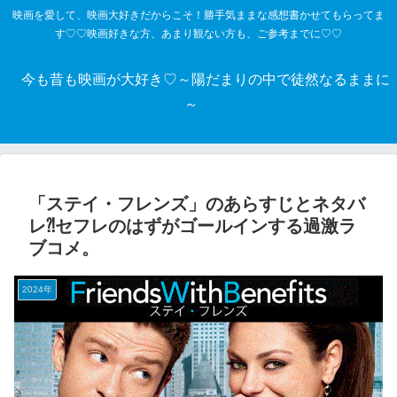
映画を愛して、映画大好きだからこそ！勝手気ままな感想書かせてもらってま
す♡♡映画好きな方、あまり観ない方も、ご参考までに♡♡
今も昔も映画が大好き♡～陽だまりの中で徒然なるままに
～
「ステイ・フレンズ」のあらすじとネタバ
レ⁈セフレのはずがゴールインする過激ラ
ブコメ。
2024年