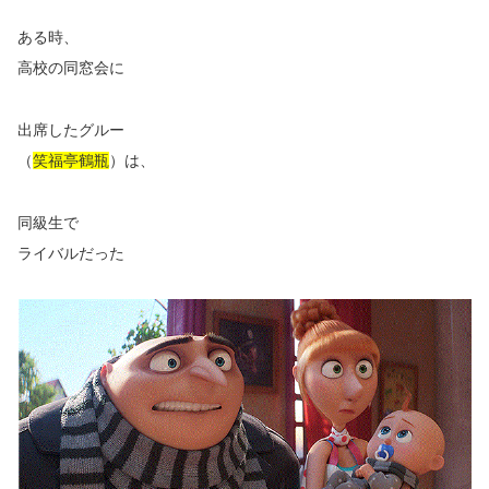
ある時、
高校の同窓会に
出席したグルー
（
笑福亭鶴瓶
）は、
同級生で
ライバルだった