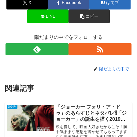
X
Facebook
はてブ
LINE
コピー
陽だまりの中でをフォローする
陽だまりの中で
関連記事
「ジョーカー フォリ・ア・ド
2024年
ゥ」のあらすじとネタバレ⁈「ジ
ョーカー」の誕生を描く2019年
の傑作の続編。
映を愛して、映画大好きだからこそ！勝
手気ままな感想を書かせてもらってます
♡♡映画好きな方も、あまり観ない方も