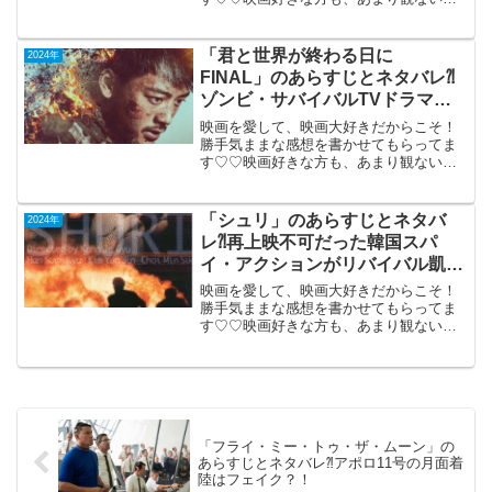
もご参考までに(*´∀｀*)「バベットの晩餐
会」（午前10時の映画祭）デンマーク・
1987年制作2016年4月9日公開（102分）
「君と世界が終わる日に
2024年
デ...
FINAL」のあらすじとネタバレ⁈
ゾンビ・サバイバルTVドラマの
劇場版。
映画を愛して、映画大好きだからこそ！
勝手気ままな感想を書かせてもらってま
す♡♡映画好きな方も、あまり観ない方
もご参考までに(*´∀｀*)「君と世界が終わ
る日に FINAL」 （PG-12）
2024年1月26日公開（115分）ゾンビ・
「シュリ」のあらすじとネタバ
2024年
サ...
レ⁈再上映不可だった韓国スパ
イ・アクションがリバイバル凱
旋。
映画を愛して、映画大好きだからこそ！
勝手気ままな感想を書かせてもらってま
す♡♡映画好きな方も、あまり観ない方
もご参考までに(*´∀｀*)「シュリ」４Kデ
ジタルリマスター版（韓国）1999年制作
2024年9月13日公開（125分）再上映不可
だ...
「フライ・ミー・トゥ・ザ・ムーン」の
あらすじとネタバレ⁈アポロ11号の月面着
陸はフェイク？！