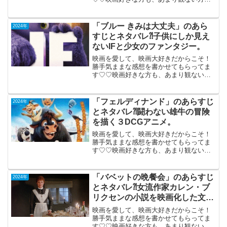
画ご参考までに(*´∀｀*)「ジョーカーフォ
リ・ア・ドゥ」2024年10月11日公開
（138分）「ジョーカー」の誕生を描く
「ブルー きみは大丈夫」のあら
2024年
2019年...
すじとネタバレ⁈子供にしか見え
ないIFと少女のファンタジー。
映画を愛して、映画大好きだからこそ！
勝手気ままな感想を書かせてもらってま
す♡♡映画好きな方も、あまり観ない方
もご参考までに(*´∀｀*)「ブルー きみは
大丈夫」 （字幕版）2024年6月14日
公開（104分）子供にしか見えないIFと少
「フェルディナンド」のあらすじ
2024年
女の...
とネタバレ⁈闘わない雄牛の冒険
を描く３DCGアニメ。
映画を愛して、映画大好きだからこそ！
勝手気ままな感想を書かせてもらってま
す♡♡映画好きな方も、あまり観ない方
も画ご参考までに(*´∀｀*)「フェルディナ
ンド」2017年製作アメリカ（106分）機
内鑑賞闘わない雄牛の冒険を描く３DCG
「バベットの晩餐会」のあらすじ
2024年
アニメ。...
とネタバレ⁈女流作家カレン・ブ
リクセンの小説を映画化した文芸
作。
映画を愛して、映画大好きだからこそ！
勝手気ままな感想を書かせてもらってま
す♡♡映画好きな方も、あまり観ない方