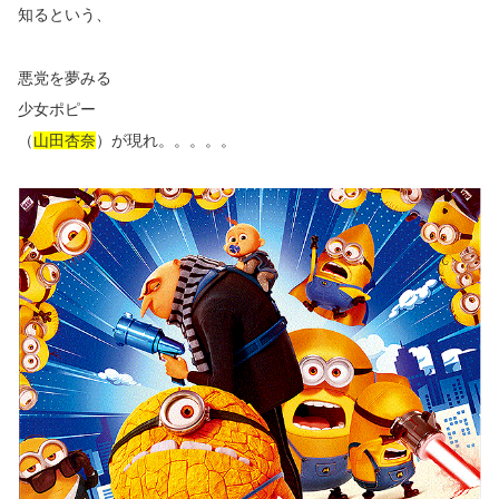
知るという、
悪党を夢みる
少女ポピー
（
山田杏奈
）が現れ。。。。。