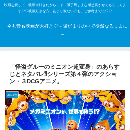
映画を愛して、映画大好きだからこそ！勝手気ままな感想書かせてもらってま
す♡♡映画好きな方、あまり観ない方も、ご参考までに♡♡
今も昔も映画が大好き♡～陽だまりの中で徒然なるままに
～
「怪盗グルーのミニオン超変身」のあらす
じとネタバレ⁈シリーズ第４弾のアクショ
ン・３DCGアニメ。
2024年