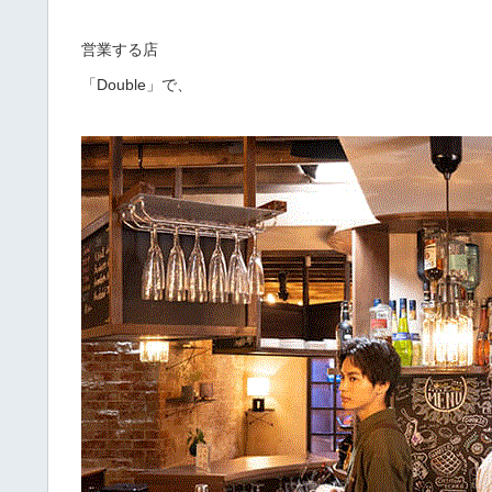
営業する店
「Double」で、