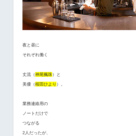
夜と昼に
それぞれ働く
丈流（
神尾楓珠
）と
美優（
桜田ひより
）。
業務連絡用の
ノートだけで
つながる
2人だったが、