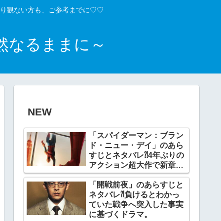
り観ない方も、ご参考までに♡♡
然なるままに～
NEW
「スパイダーマン：ブラン
ド・ニュー・デイ」のあら
すじとネタバレ⁈4年ぶりの
アクション超大作で新章開
幕。
「開戦前夜」のあらすじと
ネタバレ⁈負けるとわかっ
ていた戦争へ突入した事実
に基づくドラマ。