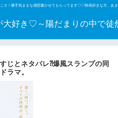
こそ！勝手気ままな感想書かせてもらってます♡♡映画好きな方、あま
が大好き♡～陽だまりの中で徒
すじとネタバレ⁈爆風スランプの同
愛ドラマ。