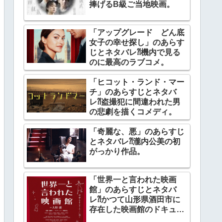
捧げるB級ご当地映画。
「アップグレード どん底
女子の幸せ探し」のあらす
じとネタバレ⁈機内で見る
のに最高のラブコメ。
「ヒコット・ランド・マー
チ」のあらすじとネタバ
レ⁈盗撮犯に間違われた男
の悲劇を描くコメディ。
「奇麗な、悪」のあらすじ
とネタバレ⁈瀧内公美の初
がっかり作品。
「世界一と言われた映画
館」のあらすじとネタバ
レ⁈かつて山形県酒田市に
存在した映画館のドキュメ
ンタリー。