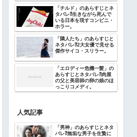
「チルド」のあらすじとネ
タバレ⁈生きながら死んで
いる日本を現すコンビニ・
ホラー。
「隣人たち」のあらすじと
ネタバレ⁈2大女優で見せる
傑作サイコ・スリラー。
「エロディー危機一髪」の
あらすじとネタバレ⁈肉屋
の父と美容師の卵の娘のほ
っこりコメディ。
人気記事
「男神」のあらすじとネタ
バレ⁈無垢な男子を生贄に