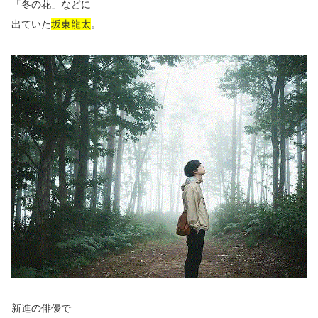
「冬の花」などに
出ていた
坂東龍太
。
新進の俳優で