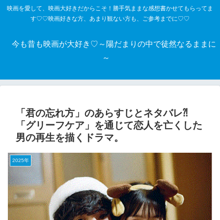
映画を愛して、映画大好きだからこそ！勝手気ままな感想書かせてもらってま
す♡♡映画好きな方、あまり観ない方も、ご参考までに♡♡
今も昔も映画が大好き♡～陽だまりの中で徒然なるままに
～
「君の忘れ方」のあらすじとネタバレ⁈
「グリーフケア」を通じて恋人を亡くした
男の再生を描くドラマ。
2025年