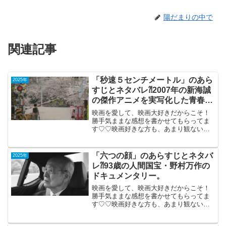
陽だまりの中で
関連記事
「秒速５センチメートル」のあら
2025年
すじとネタバレ⁈2007年の新海誠
の傑作アニメを実写化した青春物
語。
映画を愛して、映画大好きだからこそ！
勝手気ままな感想を書かせてもらってま
す♡♡映画好きな方も、あまり観ない方
もご参考までに(*´∀｀*)「秒速５センチメ
ートル」 （実写版）2025年10月1公
開（121分）2007年の新海誠の傑作アニ
「六つの顔」のあらすじとネタバ
2025年
メを...
レ⁈93歳の人間国宝・野村万作の
ドキュメンタリー。
映画を愛して、映画大好きだからこそ！
勝手気ままな感想を書かせてもらってま
す♡♡映画好きな方も、あまり観ない方
もご参考までに(*´∀｀*)「六つの顔」2025
年8月22日公開（82分）93歳の人間国