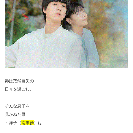
昴は茫然自失の
日々を過ごし、
そんな息子を
見かねた母
・洋子（
南果歩
）は