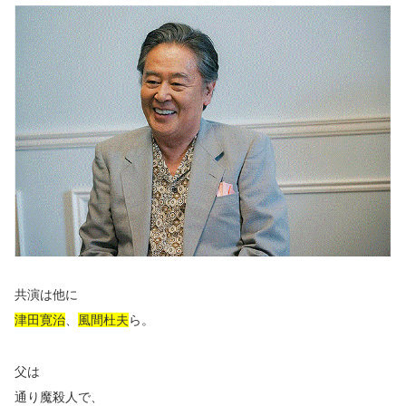
共演は他に
津田寛治
、
風間杜夫
ら。
父は
通り魔殺人で、