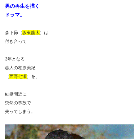
男の再生を描く
ドラマ。
森下昴（
坂東龍太
）は
付き合って
3年となる
恋人の柏原美紀
（
西野七瀬
）を、
結婚間近に
突然の事故で
失ってしまう。