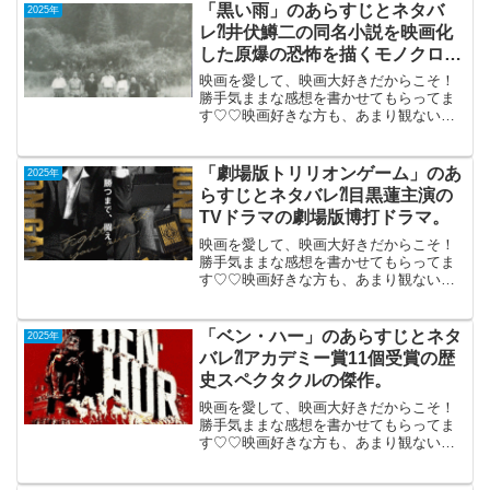
宝・野村万作のドキュメンタリー。650年
「黒い雨」のあらすじとネタバ
2025年
以上...
レ⁈井伏鱒二の同名小説を映画化
した原爆の恐怖を描くモノクロ作
品。
映画を愛して、映画大好きだからこそ！
勝手気ままな感想を書かせてもらってま
す♡♡映画好きな方も、あまり観ない方
もご参考までに(*´∀｀*)「黒い雨」1989年
5月13日公開井伏鱒二の同名小説を映画化
した原爆の恐怖を描くモノクロ作品。昭
「劇場版トリリオンゲーム」のあ
2025年
和20年...
らすじとネタバレ⁈目黒蓮主演の
TVドラマの劇場版博打ドラマ。
映画を愛して、映画大好きだからこそ！
勝手気ままな感想を書かせてもらってま
す♡♡映画好きな方も、あまり観ない方
も画ご参考までに(*´∀｀*)「劇場版トリリ
オンゲーム」2025年2月14日公開（118
分）目黒蓮主演のTVドラマの劇場版博打
「ベン・ハー」のあらすじとネタ
2025年
ドラマ...
バレ⁈アカデミー賞11個受賞の歴
史スペクタクルの傑作。
映画を愛して、映画大好きだからこそ！
勝手気ままな感想を書かせてもらってま
す♡♡映画好きな方も、あまり観ない方
もご参考までに(*´∀｀*)「ベン・ハー」４
K（午前10時の映画祭）1960年4月1日公