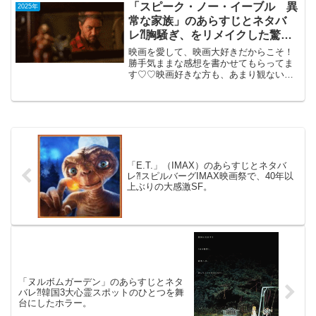
開（222分）アカデミー賞11個受賞の歴史
「スピーク・ノー・イーブル 異
2025年
ス...
常な家族」のあらすじとネタバ
レ⁈胸騒ぎ、をリメイクした驚愕
スリラー
映画を愛して、映画大好きだからこそ！
勝手気ままな感想を書かせてもらってま
す♡♡映画好きな方も、あまり観ない方
も画ご参考までに(*´∀｀*)「スピーク・ノ
ー・イーブル異常な家族」
（PG-12）2024年12月13日公開（110
分）傑作...
「E.T.」（IMAX）のあらすじとネタバ
レ⁈スピルバーグIMAX映画祭で、40年以
上ぶりの大感激SF。
「ヌルボムガーデン」のあらすじとネタ
バレ⁈韓国3大心霊スポットのひとつを舞
台にしたホラー。