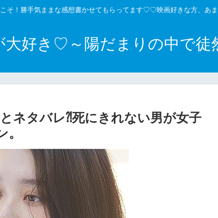
こそ！勝手気ままな感想書かせてもらってます♡♡映画好きな方、あま
が大好き♡～陽だまりの中で徒
とネタバレ⁈死にきれない男が女子
ン。