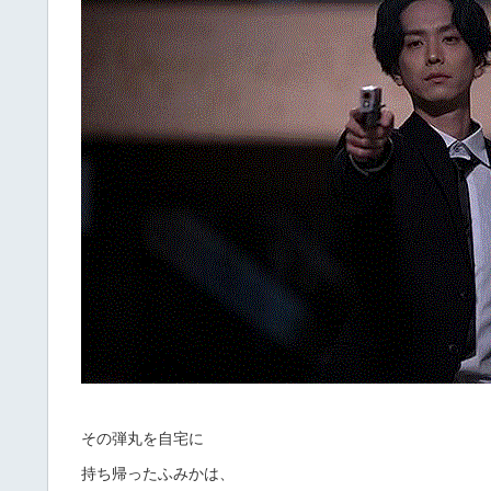
その弾丸を自宅に
持ち帰ったふみかは、