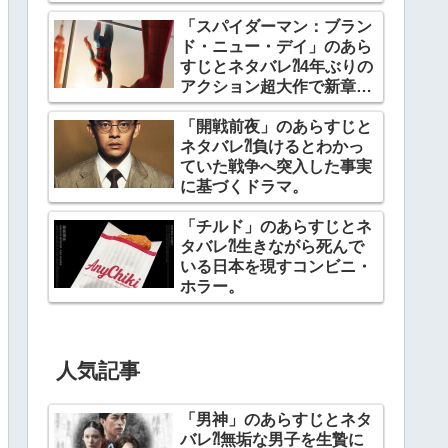
「スパイダーマン：ブラン
ド・ニュー・デイ」のあら
すじとネタバレ⁈4年ぶりの
アクション超大作で新章開
幕。
「開戦前夜」のあらすじと
ネタバレ⁈負けるとわかっ
ていた戦争へ突入した事実
に基づくドラマ。
「チルド」のあらすじとネ
タバレ⁈生きながら死んで
いる日本を現すコンビニ・
ホラー。
人気記事
「男神」のあらすじとネタ
バレ⁈無垢な男子を生贄に