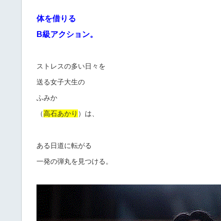
体を借りる
B級アクション。
ストレスの多い日々を
送る女子大生の
ふみか
（
高石あかり
）は、
ある日道に転がる
一発の弾丸を見つける。