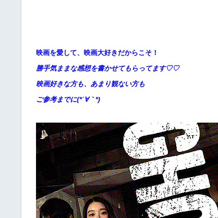
映画を愛して、映画大好きだからこそ！
勝手
気ままな感想を書かせてもらってます♡♡
映画好きな方も、あまり観ない方も
ご参考までに(*´∀｀*)