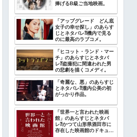
捧げるB級ご当地映画。
「アップグレード どん底
女子の幸せ探し」のあらす
じとネタバレ⁈機内で見る
のに最高のラブコメ。
「ヒコット・ランド・マー
チ」のあらすじとネタバ
レ⁈盗撮犯に間違われた男
の悲劇を描くコメディ。
「奇麗な、悪」のあらすじ
とネタバレ⁈瀧内公美の初
がっかり作品。
「世界一と言われた映画
館」のあらすじとネタバ
レ⁈かつて山形県酒田市に
存在した映画館のドキュメ
ンタリー。