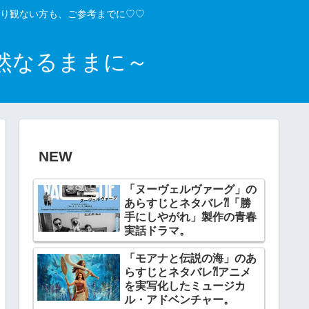
り観ない方も、ご参考までに♡♡
然なるままに～
NEW
「ヌーヴェルヴァーグ」の
あらすじとネタバレ⁈「勝
手にしやがれ」製作の青春
実話ドラマ。
「モアナと伝説の海」のあ
らすじとネタバレ⁈アニメ
を実写化したミュージカ
ル・アドベンチャー。