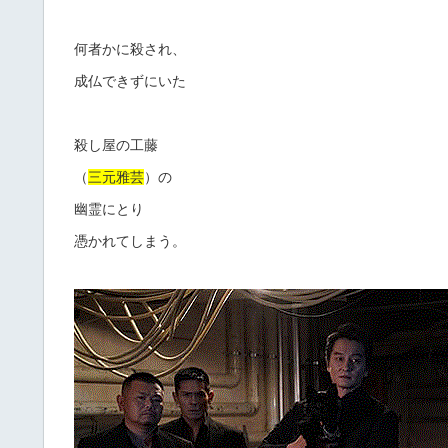
何者かに殺され、
成仏できずにいた
殺し屋の工藤
（
三元雅芸
）の
幽霊にとり
憑かれてしまう。