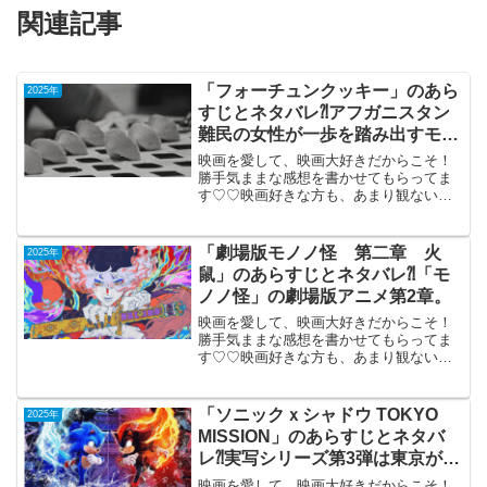
関連記事
「フォーチュンクッキー」のあら
2025年
すじとネタバレ⁈アフガニスタン
難民の女性が一歩を踏み出すモノ
クロ・ドラマ。
映画を愛して、映画大好きだからこそ！
勝手気ままな感想を書かせてもらってま
す♡♡映画好きな方も、あまり観ない方
もご参考までに(*´∀｀*)「フォーチュンク
ッキー」2025年6月27日公開（91分）ア
フガニスタン難民の女性が一歩を踏み出
「劇場版モノノ怪 第二章 火
2025年
すモノク...
鼠」のあらすじとネタバレ⁈「モ
ノノ怪」の劇場版アニメ第2章。
映画を愛して、映画大好きだからこそ！
勝手気ままな感想を書かせてもらってま
す♡♡映画好きな方も、あまり観ない方
も画ご参考までに(*´∀｀*)「劇場版モノノ
怪第二章 火鼠」2025年3月14日公開
（74分）「モノノ怪」の劇場版アニメ第2
「ソニックｘシャドウ TOKYO
2025年
章。江戸...
MISSION」のあらすじとネタバ
レ⁈実写シリーズ第3弾は東京が舞
台。
映画を愛して、映画大好きだからこそ！