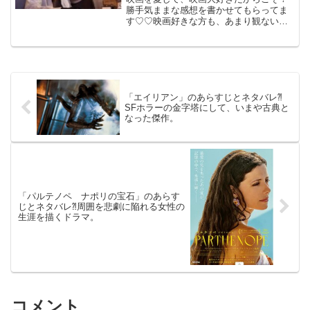
勝手気ままな感想を書かせてもらってま
す♡♡映画好きな方も、あまり観ない方
もご参考までに(*´∀｀*)「キャンドルステ
ィック」（日台合作）2025年7月4日公開
（93分）AIを騙して一攫千金を狙う人間
たちの...
「エイリアン」のあらすじとネタバレ⁈
SFホラーの金字塔にして、いまや古典と
なった傑作。
「パルテノペ ナポリの宝石」のあらす
じとネタバレ⁈周囲を悲劇に陥れる女性の
生涯を描くドラマ。
コメント