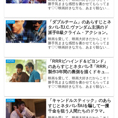
勝手気ままな感想を書かせてもらってま
す♡♡映画好きな方も、あまり観ない方
も画ご参考までに(*´∀｀*)「ソニックｘシ
ャドウTOKYO MISSION」（日本語吹き
替え版）2024年12月27日公開（110...
「ダブルチーム」のあらすじとネ
2025年
タバレ⁈J.C.ヴァンダム主演のド
派手B級クライム・アクション。
映画を愛して、映画大好きだからこそ！
勝手気ままな感想を書かせてもらってま
す♡♡映画好きな方も、あまり観ない方
もご参考までに(*´∀｀*)「ダブルチー
ム」 （1997年）（日本語吹き替え
版）TV鑑賞1997年10月18日公開（93分）
「RRRビハインド＆ビヨンド」
2025年
J....
のあらすじとネタバレ⁈「RRR」
製作3年間の裏側を描くドキュメ
ンタリー。
映画を愛して、映画大好きだからこそ！
勝手気ままな感想を書かせてもらってま
す♡♡映画好きな方も、あまり観ない方
もご参考までに(*´∀｀*)「RRRビハインド
＆ビヨンド」（インド）ドキュメンタリ
ー2025年4月11日公開（97分）「RRR」
「キャンドルスティック」のあら
2025年
製作...
すじとネタバレ⁈AIを騙して一攫
千金を狙う人間たちのドラマ。
映画を愛して、映画大好きだからこそ！