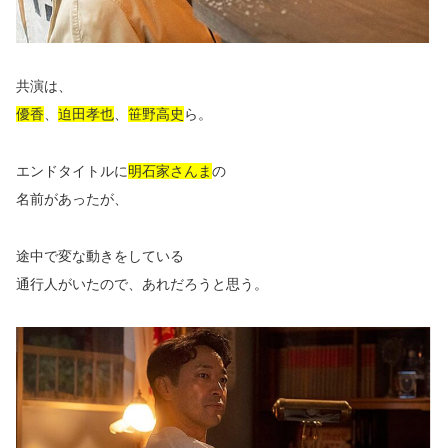
共演は、
優香
、
迫田孝也
、
笹野高史
ら。
エンドタイトルに
明石家さんま
の
名前があったが、
途中で変な動きをしている
通行人がいたので、あれだろうと思う。