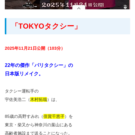
「TOKYOタクシー」
2025年11月21日公開（103分）
22年の傑作「パリタクシー」の
日本版リメイク。
タクシー運転手の
宇佐美浩二（
木村拓哉
）は、
85歳の高野すみれ（
倍賞千恵子
）を
東京・柴又から神奈川の葉山にある
高齢者施設まで送ることになった。