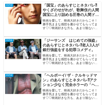
「国宝」のあらすじとネタバレ⁈
2025年
やくざのせがれが、歌舞伎の人間
国宝に上り詰める圧巻の人間ドラ
マ。
映画を愛して、映画大好きだからこそ！
勝手気ままな感想を書かせてもらってま
す♡♡映画好きな方も、あまり観ない方
もご参考までに(*´∀｀*)「国宝」
（PG-12）2025年6月6日公開（175分）や
くざのせがれが、歌舞伎の人間国宝に上
「ジーサンズ はじめての強盗」
2025年
り...
のあらすじとネタバレ⁈老人3人が
銀行強盗をする犯罪コメディ。
映画を愛して、映画大好きだからこそ！
勝手気ままな感想を書かせてもらってま
す♡♡映画好きな方も、あまり観ない方
もご参考までに(*´∀｀*)「ジーサンズはじ
めての強盗」（PG-12）機内鑑賞（日本
語吹き替え版）2017年6月24日公開（96
「ヘルボーイ/ ザ・クルキッドマ
2025年
分）...
ン」のあらすじとネタバレ⁈アク
ション少なく完全ホラーの「ヘル
ボーイ」。
映画を愛して、映画大好きだからこそ！
勝手気ままな感想を書かせてもらってま
す♡♡映画好きな方も、あまり観ない方
もご参考までに(*´∀｀*)「ヘルボーイ/