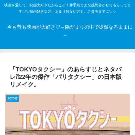
映画を愛して、映画大好きだからこそ！勝手気ままな感想書かせてもらってま
す♡♡映画好きな方、あまり観ない方も、ご参考までに♡♡
今も昔も映画が大好き♡～陽だまりの中で徒然なるままに
～
「TOKYOタクシー」のあらすじとネタバ
レ⁈22年の傑作「パリタクシー」の日本版
リメイク。
2025年