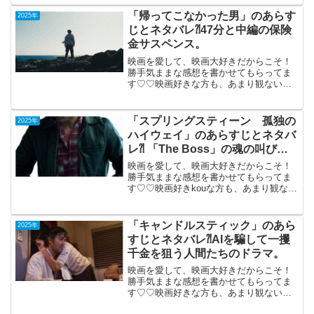
ザ・クルキッドマン」（米英独合作）
2025年7月4日公開（99分）アクション少
「帰ってこなかった男」のあらす
2025年
なく完全ホ...
じとネタバレ⁈47分と中編の保険
金サスペンス。
映画を愛して、映画大好きだからこそ！
勝手気ままな感想を書かせてもらってま
す♡♡映画好きな方も、あまり観ない方
もご参考までに(*´∀｀*)「帰ってこなかっ
た男」2025年3月28日公開（47分）（監
督舞台挨拶付き）47分と中編の保険金サ
「スプリングスティーン 孤独の
2025年
スペン...
ハイウェイ」のあらすじとネタバ
レ⁈ 「The Boss」の魂の叫びを
聞く 音楽ドラマ。
映画を愛して、映画大好きだからこそ！
勝手気ままな感想を書かせてもらってま
す♡♡映画好きkouな方も、あまり観ない
方もご参考までに(*´∀｀*)「スプリングス
ティーン孤独のハイウェイ」2025年11月
14日公開（120分）「The Boss」...
「キャンドルスティック」のあら
2025年
すじとネタバレ⁈AIを騙して一攫
千金を狙う人間たちのドラマ。
映画を愛して、映画大好きだからこそ！
勝手気ままな感想を書かせてもらってま
す♡♡映画好きな方も、あまり観ない方
もご参考までに(*´∀｀*)「キャンドルステ