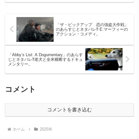
ィック」（日台合作）2025年7月4日公開
（93分）AIを騙して一攫千金を狙う人間
たちの...
「ザ・ピックアップ 恋の強盗大作戦」
のあらすじとネタバレ⁈ E.マーフィーの
アクション・コメディ。
「Abby’s List: A Dogumentary」のあらす
じとネタバレ⁈老犬と全米横断するドキュ
メンタリー。
コメント
コメントを書き込む
ホーム
2025年