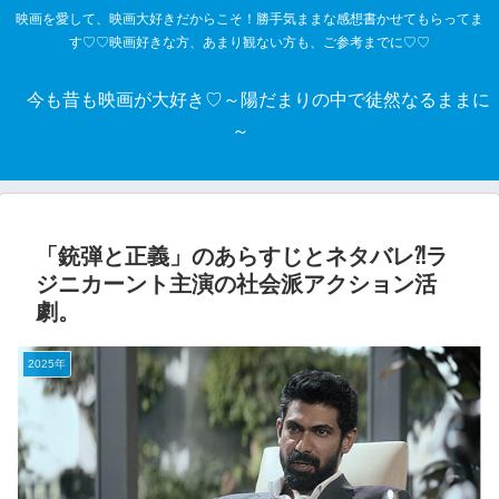
映画を愛して、映画大好きだからこそ！勝手気ままな感想書かせてもらってま
す♡♡映画好きな方、あまり観ない方も、ご参考までに♡♡
今も昔も映画が大好き♡～陽だまりの中で徒然なるままに
～
「銃弾と正義」のあらすじとネタバレ⁈ラ
ジニカーント主演の社会派アクション活
劇。
2025年