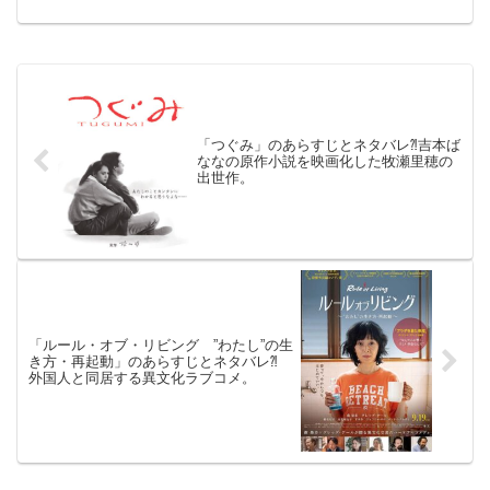
K（午前10時の映画祭）1960年4月1日公
開（222分）アカデミー賞11個受賞の歴史
ス...
「つぐみ」のあらすじとネタバレ⁈吉本ば
ななの原作小説を映画化した牧瀬里穂の
出世作。
「ルール・オブ・リビング ”わたし”の生
き方・再起動」のあらすじとネタバレ⁈
外国人と同居する異文化ラブコメ。