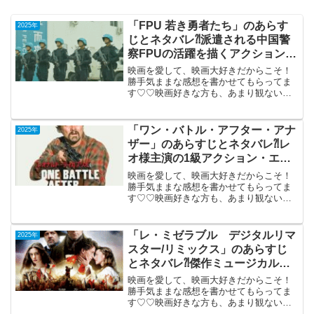
「FPU 若き勇者たち」のあらす
2025年
じとネタバレ⁈派遣される中国警
察FPUの活躍を描くアクション
作。
映画を愛して、映画大好きだからこそ！
勝手気ままな感想を書かせてもらってま
す♡♡映画好きな方も、あまり観ない方
も画ご参考までに(*´∀｀*)「FPU 若き勇
者たち」 （中国）PG-122025年1月10
日公開（101分）アフリカ某国へ派遣さ...
「ワン・バトル・アフター・アナ
2025年
ザー」のあらすじとネタバレ⁈レ
オ様主演の1級アクション・エン
タメ。
映画を愛して、映画大好きだからこそ！
勝手気ままな感想を書かせてもらってま
す♡♡映画好きな方も、あまり観ない方
もご参考までに(*´∀｀*)「ワン・バトル・
アフター・アナザー」（PG-12）2025年
10月3日公開（162分）元革命家とそれを
「レ・ミゼラブル デジタルリマ
2025年
追...
スター/リミックス」のあらすじ
とネタバレ⁈傑作ミュージカルが
蘇る。
映画を愛して、映画大好きだからこそ！
勝手気ままな感想を書かせてもらってま
す♡♡映画好きな方も、あまり観ない方
も画ご参考までに(*´∀｀*)レ・ミゼラブ