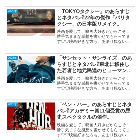
ル デジタルリマスター
／リミックス（2012年イギリス制作）
「TOKYOタクシー」のあらすじ
2025年
2024年12月...
とネタバレ⁈22年の傑作「パリタ
クシー」の日本版リメイク。
映画を愛して、映画大好きだからこそ！
勝手気ままな感想を書かせてもらってま
す♡♡映画好きな方も、あまり観ない方
もご参考までに(*´∀｀*)「TOKYOタクシ
ー」2025年11月21日公開（103分）22年
の傑作「パリタクシー」の日本版リメイ
「サンセット・サンライズ」のあ
2025年
ク...
らすじとネタバレ⁈東北に移住し
た若者と地元民達のヒューマン・
コメディ。
映画を愛して、映画大好きだからこそ！
勝手気ままな感想を書かせてもらってま
す♡♡映画好きな方も、あまり観ない方
も画ご参考までに(*´∀｀*)「サンセット・
サンライズ」2025年1月17日公開（139
分）東北にお試し移住した若者と地元民
「ベン・ハー」のあらすじとネタ
2025年
達のヒュ...
バレ⁈アカデミー賞11個受賞の歴
史スペクタクルの傑作。
映画を愛して、映画大好きだからこそ！
勝手気ままな感想を書かせてもらってま
す♡♡映画好きな方も、あまり観ない方
もご参考までに(*´∀｀*)「ベン・ハー」４