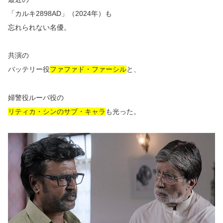
「カルキ2898AD」（2024年）も
忘れられない名優。
共演の
バッテリー役
ファファド・ファーシル
と、
婦警役ルーパ役の
リティカ・シンのサブ・キャラ
も光った。