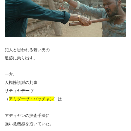
犯人と思われる若い男の
追跡に乗り出す。
一方、
人権擁護派の判事
サティヤデーヴ
（
アミダーヴ・バッチャン
）は
アディヤンの捜査手法に
強い危機感を抱いていた。