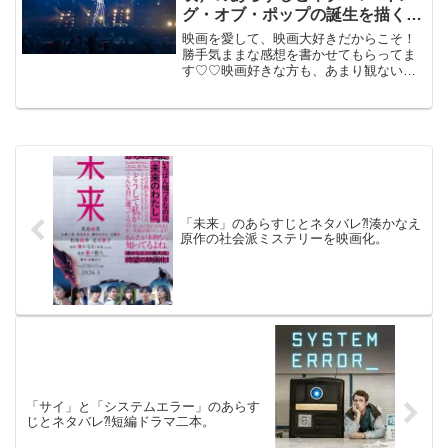
グ・オブ・ポップの誕生を描く音
楽伝記の傑作。
映画を愛して、映画大好きだからこそ！
勝手気ままな感想を書かせてもらってま
す♡♡映画好きな方も、あまり観ない方
もご参考までに(*´∀｀*)「Michael マイ
ケル」 （轟音上映）2026年6月12日
公開（127分）キング・オブ・ポップの
誕...
「未来」のあらすじとネタバレ⁈湊かなえ
原作の社会派ミステリーを映画化。
「サイ」と「システムエラー」のあらす
じとネタバレ⁈短編ドラマ二本。