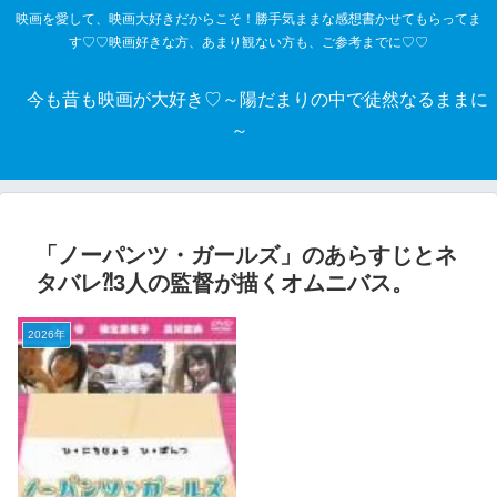
映画を愛して、映画大好きだからこそ！勝手気ままな感想書かせてもらってま
す♡♡映画好きな方、あまり観ない方も、ご参考までに♡♡
今も昔も映画が大好き♡～陽だまりの中で徒然なるままに
～
「ノーパンツ・ガールズ」のあらすじとネ
タバレ⁈3人の監督が描くオムニバス。
2026年