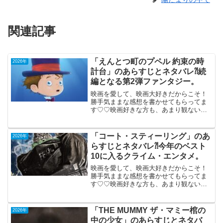
関連記事
「えんとつ町のプペル 約束の時
2026年
計台」のあらすじとネタバレ⁈続
編となる第2弾ファンタジー。
映画を愛して、映画大好きだからこそ！
勝手気ままな感想を書かせてもらってま
す♡♡映画好きな方も、あまり観ない方
もご参考までに(*´∀｀*) 「えんとつ町のプ
ペル約束の時計台」2026年3月27日公開
（98分）「えんとつ町のプペル」の続編
「コート・スティーリング」のあ
2026年
となる...
らすじとネタバレ⁈今年のベスト
10に入るクライム・エンタメ。
映画を愛して、映画大好きだからこそ！
勝手気ままな感想を書かせてもらってま
す♡♡映画好きな方も、あまり観ない方
もご参考までに(*´∀｀*)「コート・スティ
ーリング」 （PG-12）2026年1月9
日公開（107分）早くも今年のベスト10
「THE MUMMY ザ・マミー棺の
2026年
に...
中の少女」のあらすじとネタバ