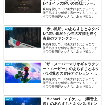
レ⁈ミイラの呪いの強烈ホラー。
映画を愛して、映画大好きだからこそ！
勝手気ままな感想を書かせてもらってま
す♡♡映画好きな方も、あまり観ない方
もご参考までに(*´∀｀*)「THE MUMMY
ザ・マミー棺の中の少女」（R-15）アイ
ルランド・米合作2026年5月15日公開
「赤い風船」のあらすじとネタバ
2026年
（1...
レ⁈赤い風船と少年の友情を描く
奇跡のファンタジー。
映画を愛して、映画大好きだからこそ！
勝手気ままな感想を書かせてもらってま
す♡♡映画好きな方も、あまり観ない方
もご参考までに(*´∀｀*)「赤い風
船」 （仏）４K日本初公開
（1956年製作）特集上映「映像詩人アル
「ザ・スーパーマリオギャラクシ
2026年
ベール・ラモリスの知られ...
ー・ムービー」のあらすじとネタ
バレ⁈驚きの冒険アクション・ア
ニメ。
映画を愛して、映画大好きだからこそ！
勝手気ままな感想を書かせてもらってま
す♡♡映画好きな方も、あまり観ない方
もご参考までに(*´∀｀*)「ザ・スーパーマ
リオギャラクシー・ムービー」（日本語
吹き替え版）2026年4月24日公開（90
「Michael マイケル」（轟音上
2026年
分）驚きの...
映）のあらすじとネタバレ⁈キン