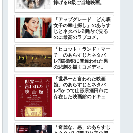
捧げるB級ご当地映画。
「アップグレード どん底
女子の幸せ探し」のあらす
じとネタバレ⁈機内で見る
のに最高のラブコメ。
「ヒコット・ランド・マー
チ」のあらすじとネタバ
レ⁈盗撮犯に間違われた男
の悲劇を描くコメディ。
「世界一と言われた映画
館」のあらすじとネタバ
レ⁈かつて山形県酒田市に
存在した映画館のドキュメ
ンタリー。
「奇麗な、悪」のあらすじ