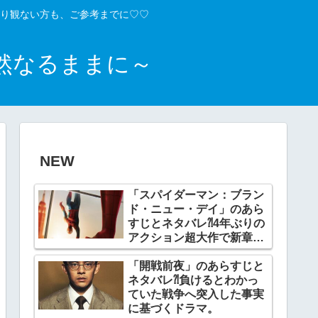
り観ない方も、ご参考までに♡♡
然なるままに～
NEW
「スパイダーマン：ブラン
ド・ニュー・デイ」のあら
すじとネタバレ⁈4年ぶりの
アクション超大作で新章開
幕。
「開戦前夜」のあらすじと
ネタバレ⁈負けるとわかっ
ていた戦争へ突入した事実
に基づくドラマ。