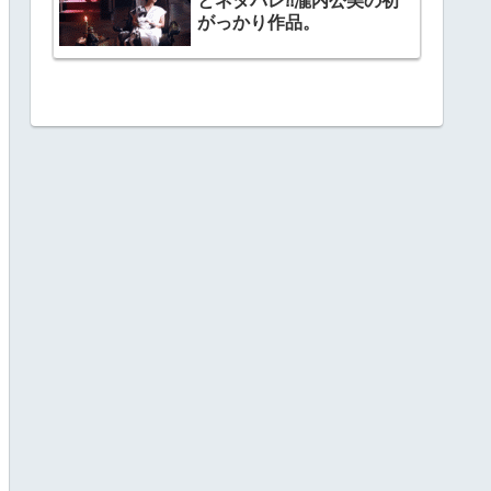
とネタバレ⁈瀧内公美の初
がっかり作品。