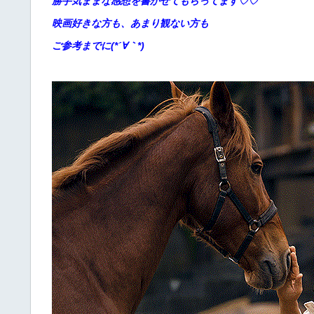
勝手
気ままな感想を書かせてもらってます♡♡
映画好きな方も、あまり観ない方も
ご参考までに(*´∀｀*)