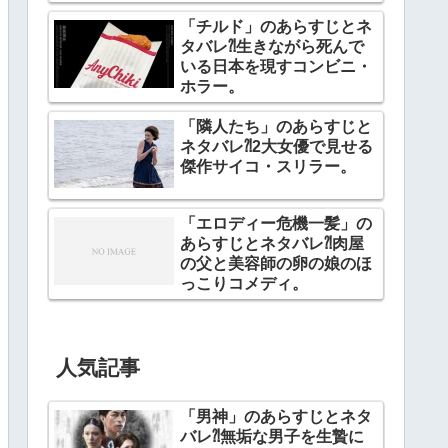
「チルド」のあらすじとネ
タバレ⁈生きながら死んで
いる日本を現すコンビニ・
ホラー。
「隣人たち」のあらすじと
ネタバレ⁈2大女優で見せる
傑作サイコ・スリラー。
「エロディー危機一髪」の
あらすじとネタバレ⁈肉屋
の父と美容師の卵の娘のほ
っこりコメディ。
人気記事
「男神」のあらすじとネタ
バレ⁈無垢な男子を生贄に